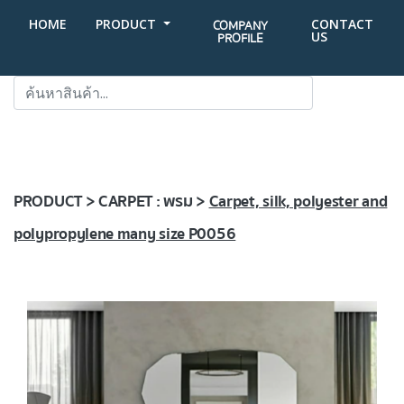
HOME
PRODUCT
CONTACT
COMPANY
US
PROFILE
SEARCH
PRODUCT > CARPET : พรม >
Carpet, silk, polyester and
polypropylene many size P0056