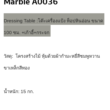
Marble A0036
Dressing Table :
โต๊ะเครื่องแป้ง ท็อปหินอ่อน ขนาด 
100 ซม. +เก้าอี้+กระจก 
วัสดุ:  โครงสร้างไม้ หุ้มด้วยผ้ากำมะหยี่สีชมพูหวาน 
ขาเหล็กสีทอง
น้ำหนัก: 15 กก.