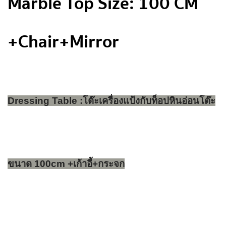
Marble Top Size: 100 CM
+Chair+Mirror
Dressing Table :โต๊ะเครื่องแป้งกับท็อปหินอ่อนโต๊ะ
ขนาด 100cm +เก้าอี้+กระจก