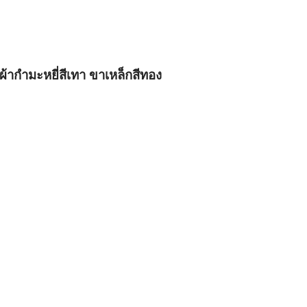
ยผ้ากำมะหยี่สีเทา ขาเหล็กสีทอง