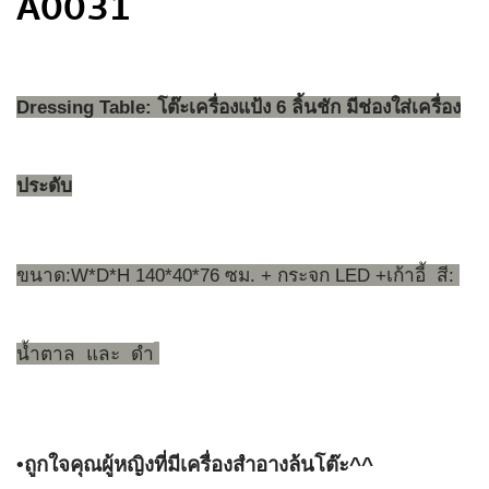
A0031
Dressing Table: โต๊ะเครื่องแป้ง 6 ลิ้นชัก มีช่องใส่เครื่อง
ประดับ
ขนาด:W*D*H ⁣140*40*76 ซม. + กระจก LED +เก้าอี้  สี: 
น้ำตาล  และ  ดำ
•ถูกใจคุณผู้หญิงที่มีเครื่องสำอางล้นโต๊ะ^^