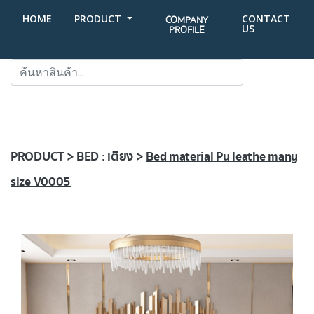
HOME
PRODUCT
CONTACT
COMPANY
US
PROFILE
SEARCH
PRODUCT > BED : เตียง >
Bed material Pu leathe many
size V0005