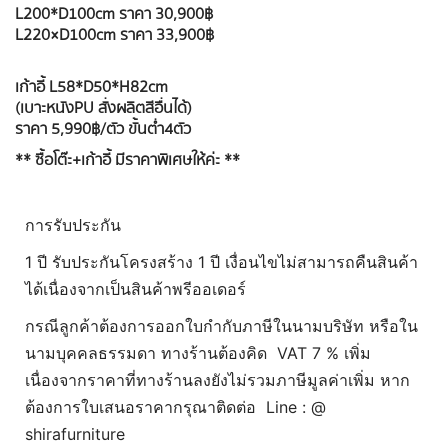
L200*D100cm ราคา 30,900฿⁣
L220×D100cm ราคา 33,900฿⁣
เก้าอี้ L58*D50*H82cm⁣
(เบาะหนังPU สั่งผลิตสีอื่นได้)⁣
ราคา 5,990฿/ตัว ขั้นต่ำ4ตัว⁣
** ซื้อโต๊ะ+เก้าอี้ มีราคาพิเศษให้ค่ะ **⁣
การรับประกัน
1 ปี รับประกันโครงสร้าง 1 ปี เงื่อนไขไม่สามารถคืนสินค้า
ได้เนื่องจากเป็นสินค้าพรีออเดอร์
กรณีลูกค้าต้องการออกใบกำกับภาษีในนามบริษัท หรือใน
นามบุคคลธรรมดา ทางร้านต้องคิด VAT 7 % เพิ่ม
เนื่องจากราคาที่ทางร้านลงยังไม่รวมภาษีมูลค่าเพิ่ม หาก
ต้องการใบเสนอราคากรุณาติดต่อ Line : @
shirafurniture