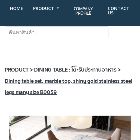
HOME
PRODUCT
CONTACT
COMPANY
US
PROFILE
SEARCH
PRODUCT > DINING TABLE : โต๊ะรับประทานอาหาร >
Dining table set, marble top, shiny gold stainless steel
legs many size B0059