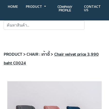
HOME
PRODUCT
CONTACT
COMPANY
US
PROFILE
SEARCH
PRODUCT > CHAIR : เก้าอี้ >
Chair velvet price 3,990
baht C0024