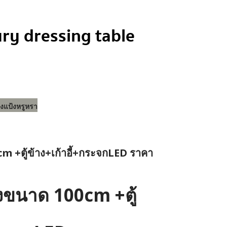
ry dressing table
่องแป้งหรูหรา
cm +ตู้ข้าง+เก้าอี้+กระจกLED ราคา
้งขนาด 100cm +ตู้