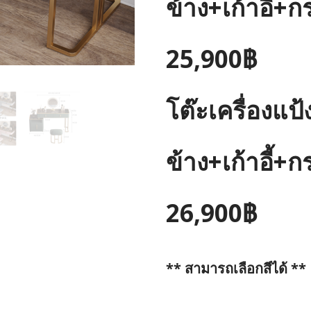
ข้าง+เก้าอี้
25,900฿
โต๊ะเครื่องแป
ข้าง+เก้าอี้
26,900฿
** สามารถเลือกสีได้ **