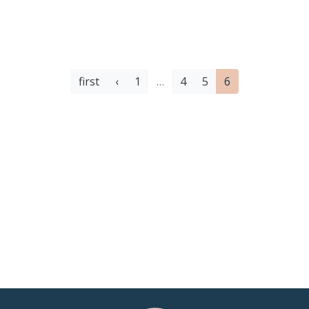
first
‹
1
…
4
5
6